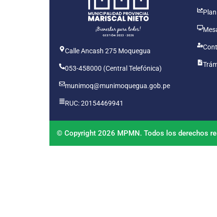
Plan
Mesa
Cont
Calle Ancash 275 Moquegua
Trám
053-458000 (Central Telefónica)
munimoq@munimoquegua.gob.pe
RUC: 20154469941
© Copyright 2026 MPMN. Todos los derechos re