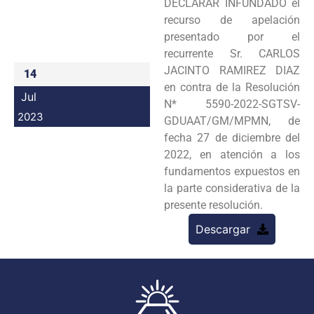
DECLARAR INFUNDADO el
Programas
recurso de apelación
presentado por el
Intranet
recurrente Sr. CARLOS
JACINTO RAMIREZ DIAZ
14
en contra de la Resolución
Jul
N* 5590-2022-SGTSV-
2023
GDUAAT/GM/MPMN, de
fecha 27 de diciembre del
2022, en atención a los
fundamentos expuestos en
la parte considerativa de la
presente resolución.
Descargar