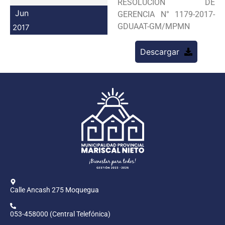
RESOLUCION DE
Programas
Jun
GERENCIA N° 1179-2017-
GDUAAT-GM/MPMN
2017
Intranet
Descargar
Calle Ancash 275 Moquegua
053-458000 (Central Telefónica)