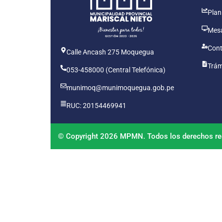
Plan
Mesa
Cont
Calle Ancash 275 Moquegua
Trám
053-458000 (Central Telefónica)
munimoq@munimoquegua.gob.pe
RUC: 20154469941
© Copyright 2026 MPMN. Todos los derechos re