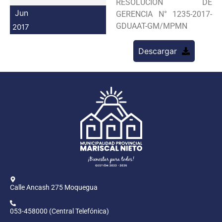
RESOLUCION DE
Programas
Jun
GERENCIA N° 1235-2017-
GDUAAT-GM/MPMN
2017
Intranet
Descargar
Calle Ancash 275 Moquegua
053-458000 (Central Telefónica)