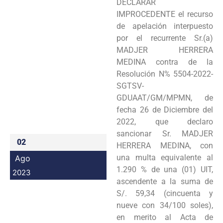
DECLARAR
Programas
IMPROCEDENTE el recurso
de apelación interpuesto
Intranet
por el recurrente Sr.(a)
MADJER HERRERA
MEDINA contra de la
Resolución N% 5504-2022-
SGTSV-
GDUAAT/GM/MPMN, de
fecha 26 de Diciembre del
2022, que declaro
sancionar Sr. MADJER
02
HERRERA MEDINA, con
una multa equivalente al
Ago
1.290 % de una (01) UIT,
2023
ascendente a la suma de
S/. 59,34 (cincuenta y
nueve con 34/100 soles),
en merito al Acta de