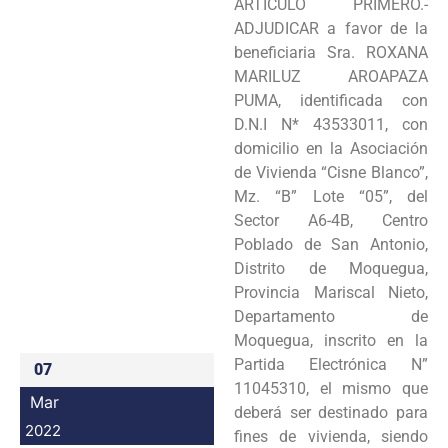
ARTÍCULO PRIMERO.-
Programas
ADJUDICAR a favor de la
beneficiaria Sra. ROXANA
Intranet
MARILUZ AROAPAZA
PUMA, identificada con
D.N.I N* 43533011, con
domicilio en la Asociación
de Vivienda “Cisne Blanco”,
Mz. “B” Lote “05”, del
Sector A6-4B, Centro
Poblado de San Antonio,
Distrito de Moquegua,
Provincia Mariscal Nieto,
Departamento de
Moquegua, inscrito en la
Partida Electrónica N”
07
11045310, el mismo que
Mar
deberá ser destinado para
2022
fines de vivienda, siendo