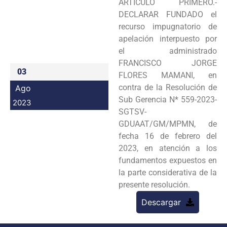
ARTÍCULO PRIMERO.-
Programas
DECLARAR FUNDADO el
recurso impugnatorio de
Intranet
apelación interpuesto por
el administrado
FRANCISCO JORGE
03
FLORES MAMANI, en
contra de la Resolución de
Ago
Sub Gerencia N* 559-2023-
2023
SGTSV-
GDUAAT/GM/MPMN, de
fecha 16 de febrero del
2023, en atención a los
fundamentos expuestos en
la parte considerativa de la
presente resolución.
Descargar