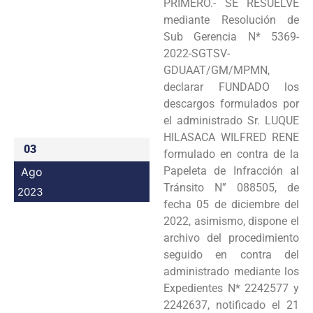
PRIMERO.- SE RESUELVE
Programas
mediante Resolución de
Sub Gerencia N* 5369-
Intranet
2022-SGTSV-
GDUAAT/GM/MPMN,
declarar FUNDADO los
descargos formulados por
el administrado Sr. LUQUE
HILASACA WILFRED RENE
03
formulado en contra de la
Papeleta de Infracción al
Ago
Tránsito N” 088505, de
2023
fecha 05 de diciembre del
2022, asimismo, dispone el
archivo del procedimiento
seguido en contra del
administrado mediante los
Expedientes N* 2242577 y
2242637, notificado el 21