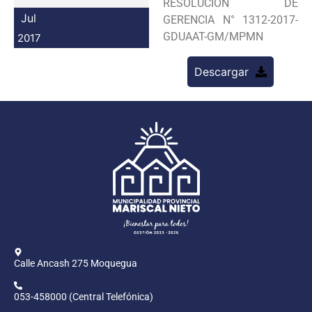
RESOLUCION DE
Programas
Jul
GERENCIA N° 1312-2017-
GDUAAT-GM/MPMN
2017
Intranet
Descargar
Calle Ancash 275 Moquegua
053-458000 (Central Telefónica)