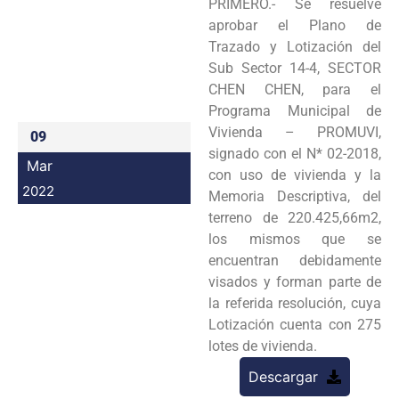
PRIMERO.- Se resuelve
Programas
aprobar el Plano de
Trazado y Lotización del
Intranet
Sub Sector 14-4, SECTOR
CHEN CHEN, para el
Programa Municipal de
Vivienda – PROMUVI,
09
signado con el N* 02-2018,
Mar
con uso de vivienda y la
2022
Memoria Descriptiva, del
terreno de 220.425,66m2,
los mismos que se
encuentran debidamente
visados y forman parte de
la referida resolución, cuya
Lotización cuenta con 275
lotes de vivienda.
Descargar