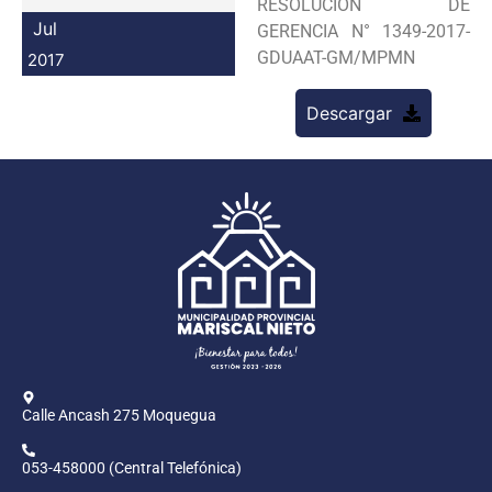
RESOLUCION DE
Programas
Jul
GERENCIA N° 1349-2017-
GDUAAT-GM/MPMN
2017
Intranet
Descargar
Calle Ancash 275 Moquegua
053-458000 (Central Telefónica)