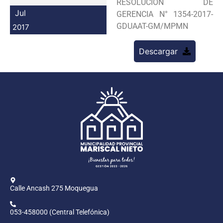
RESOLUCION DE
Programas
Jul
GERENCIA N° 1354-2017-
GDUAAT-GM/MPMN
2017
Intranet
Descargar
Calle Ancash 275 Moquegua
053-458000 (Central Telefónica)