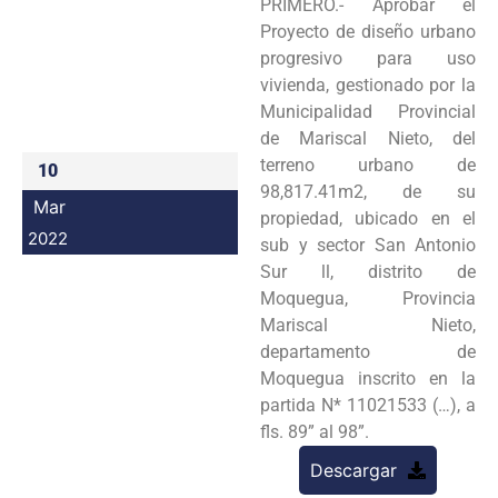
PRIMERO.- Aprobar el
Programas
Proyecto de diseño urbano
progresivo para uso
Intranet
vivienda, gestionado por la
Municipalidad Provincial
de Mariscal Nieto, del
terreno urbano de
10
98,817.41m2, de su
Mar
propiedad, ubicado en el
2022
sub y sector San Antonio
Sur ll, distrito de
Moquegua, Provincia
Mariscal Nieto,
departamento de
Moquegua inscrito en la
partida N* 11021533 (…), a
fls. 89” al 98”.
Descargar