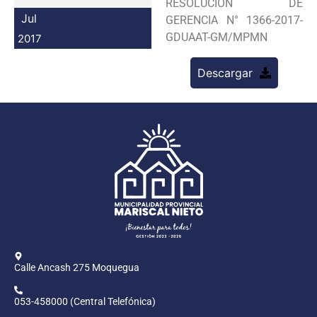
RESOLUCION DE
Programas
Jul
GERENCIA N° 1366-2017-
GDUAAT-GM/MPMN
2017
Intranet
Descargar
Calle Ancash 275 Moquegua
053-458000 (Central Telefónica)