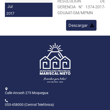
RESOLUCION DE
Programas
Jul
GERENCIA N° 1374-2017-
GDUAAT-GM/MPMN
2017
Intranet
Descargar
Calle Ancash 275 Moquegua
053-458000 (Central Telefónica)