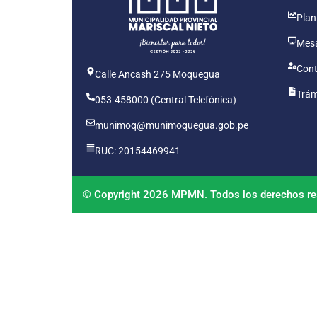
Plan
Mesa
Cont
Calle Ancash 275 Moquegua
Trám
053-458000 (Central Telefónica)
munimoq@munimoquegua.gob.pe
RUC: 20154469941
© Copyright 2026 MPMN. Todos los derechos re