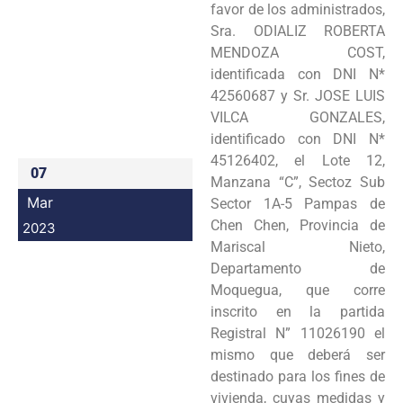
favor de los administrados,
Programas
Sra. ODIALIZ ROBERTA
MENDOZA COST,
Intranet
identificada con DNI N*
42560687 y Sr. JOSE LUIS
VILCA GONZALES,
identificado con DNI N*
45126402, el Lote 12,
07
Manzana “C”, Sectoz Sub
Mar
Sector 1A-5 Pampas de
Chen Chen, Provincia de
2023
Mariscal Nieto,
Departamento de
Moquegua, que corre
inscrito en la partida
Registral N” 11026190 el
mismo que deberá ser
destinado para los fines de
vivienda, cuyas medidas y