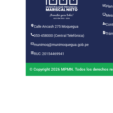
Plan
Mesa
Cont
Calle Ancash 275 Moquegua
Trám
053-458000 (Central Telefónica)
munimoq@munimoquegua.gob.pe
RUC: 20154469941
© Copyright 2026 MPMN. Todos los derechos re