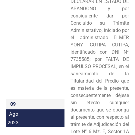
DECLARAR EN ESTADO DE
Programas
ABANDONO y por
consiguiente dar por
Intranet
Concluido su Trámite
Administrativo, iniciado por
el administrado ELMER
YONY CUTIPA CUTIPA,
identificado con DNI N*
7735585; por FALTA DE
IMPULSO PROCESAL, en el
saneamiento de la
Titularidad del Predio que
es materia de la presente,
consecuentemente déjese
sin efecto cualquier
09
documento que se oponga
Ago
al presente, con respecto al
2023
trámite de Adjudicación del
Lote N” 6 Mz. E, Sector 1A