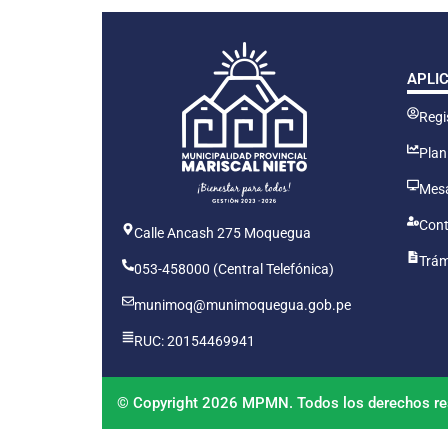
APLI
Regis
Plan
Mesa
Cont
Calle Ancash 275 Moquegua
Trám
053-458000 (Central Telefónica)
munimoq@munimoquegua.gob.pe
RUC: 20154469941
© Copyright 2026 MPMN. Todos los derechos re