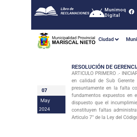
Munimoq
Digital
Ciudad
Muni
RESOLUCIÓN DE GERENC
ARTICULO PRIMERO .- INICIA
en calidad de Sub Gerente d
presuntamente en la falta co
07
fundamentos expuestos en el 
May
dispuesto que el incumplimi
2024
constituyen faltas administra
Articulo 7° de la Ley del Códi