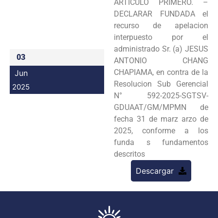
ARTICULO PRIMERO. –
Programas
DECLARAR FUNDADA el
recurso de apelacion
Intranet
interpuesto por el
administrado Sr. (a) JESUS
03
ANTONIO CHANG
CHAPIAMA, en contra de la
Jun
Resolucion Sub Gerencial
2025
N° 592-2025-SGTSV-
GDUAAT/GM/MPMN de
fecha 31 de marz arzo de
2025, conforme a los
funda s fundamentos
descritos
Descargar