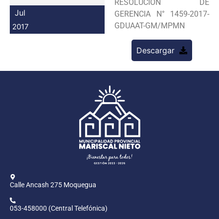
RESOLUCION DE
Programas
Jul
GERENCIA N° 1459-2017-
GDUAAT-GM/MPMN
2017
Intranet
Descargar
Calle Ancash 275 Moquegua
053-458000 (Central Telefónica)