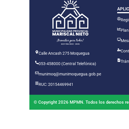
APLI
Regis
Plan
Mesa
Cont
Calle Ancash 275 Moquegua
Trám
053-458000 (Central Telefónica)
munimoq@munimoquegua.gob.pe
RUC: 20154469941
© Copyright 2026 MPMN. Todos los derechos re