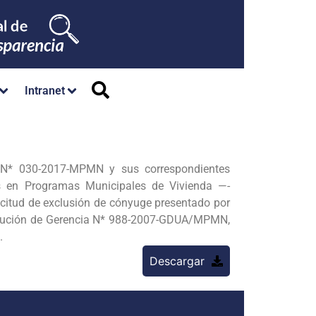
Intranet
l N* 030-2017-MPMN y sus correspondientes
os en Programas Municipales de Vivienda —-
licitud de exclusión de cónyuge presentado por
lución de Gerencia N* 988-2007-GDUA/MPMN,
.
Descargar