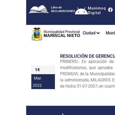
Munimoq
Digital
Ciudad
Muni
RESOLUCIÓN DE GERENC
PRIMERO.- En aplicación de
modificatorias, que aprueba
14
PROMUVI, de la Municipalidad 
Mar
la administrada, MILAGROS 
2022
de fecha 31-07-2007, en cuanto