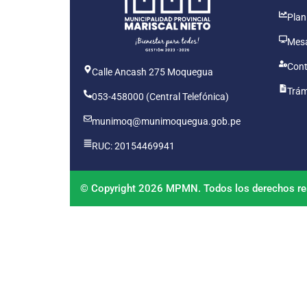
Plan
Mesa
Cont
Calle Ancash 275 Moquegua
Trám
053-458000 (Central Telefónica)
munimoq@munimoquegua.gob.pe
RUC: 20154469941
© Copyright 2026 MPMN. Todos los derechos re