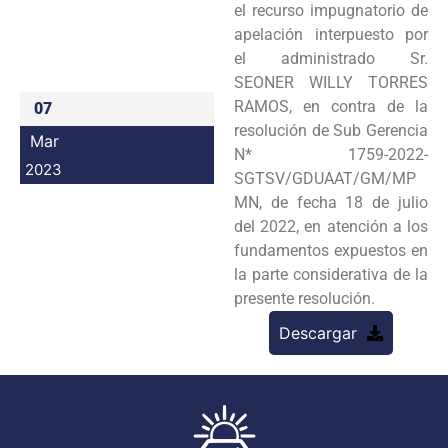
el recurso impugnatorio de
Programas
apelación interpuesto por
el administrado Sr.
Intranet
SEONER WILLY TORRES
RAMOS, en contra de la
07
resolución de Sub Gerencia
Mar
N* 1759-2022-
2023
SGTSV/GDUAAT/GM/MP
MN, de fecha 18 de julio
del 2022, en atención a los
fundamentos expuestos en
la parte considerativa de la
presente resolución.
Descargar