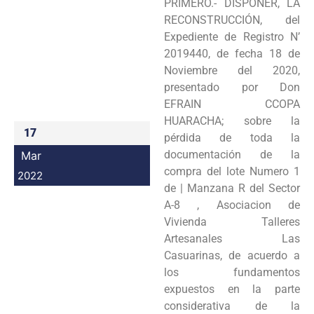
PRIMERO.- DISPONER, LA
Programas
RECONSTRUCCIÓN, del
Expediente de Registro N’
Intranet
2019440, de fecha 18 de
Noviembre del 2020,
presentado por Don
EFRAIN CCOPA
HUARACHA; sobre la
17
pérdida de toda la
documentación de la
Mar
compra del lote Numero 1
2022
de | Manzana R del Sector
A-8 , Asociacion de
Vivienda Talleres
Artesanales Las
Casuarinas, de acuerdo a
los fundamentos
expuestos en la parte
considerativa de la