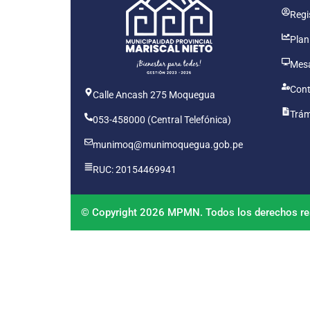
Regis
Plan
Mesa
Cont
Calle Ancash 275 Moquegua
Trám
053-458000 (Central Telefónica)
munimoq@munimoquegua.gob.pe
RUC: 20154469941
© Copyright 2026 MPMN. Todos los derechos re