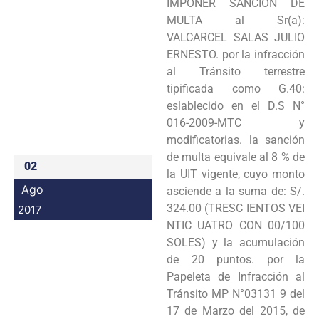
IMPONER SANCIÓN DE
Programas
MULTA al Sr(a):
VALCARCEL SALAS JULIO
Intranet
ERNESTO. por la infracción
al Tránsito terrestre
tipificada como G.40:
eslablecido en el D.S N°
016-2009-MTC y
modificatorias. la sanción
de multa equivale al 8 % de
02
la UIT vigente, cuyo monto
Ago
asciende a la suma de: S/.
324.00 (TRESC IENTOS VEI
2017
NTIC UATRO CON 00/100
SOLES) y la acumulación
de 20 puntos. por la
Papeleta de Infracción al
Tránsito MP N°03131 9 del
17 de Marzo del 2015, de