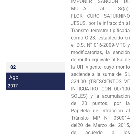
IMPONER SANCIÓN DE
Programas
MULTA al Sr(a):
FLOR CURO SATURNINO
Intranet
JESUS, por la infracción al
Tránsito terrestre tipificada
como G.28: establecido en
el D.S. N° 016-2009-MTC y
modificatorias, la sanción
de multa equivale al 8% de
la UIT vigente, cuyo monto
02
asciende a la suma de: SI.
Ago
324.00 (TRESCIENTOS VE
2017
INTICUATRO CON 00/100
SOLES) y la acumulación
de 20 puntos. por la
Papeleta de Infracción al
Tránsito MP N° 030014
del20 de Marzo del 2015,
de acuerdo a los