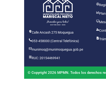
Regis
Plan
Mesa
Cont
Calle Ancash 275 Moquegua
Trám
053-458000 (Central Telefónica)
munimoq@munimoquegua.gob.pe
RUC: 20154469941
© Copyright 2026 MPMN. Todos los derechos re