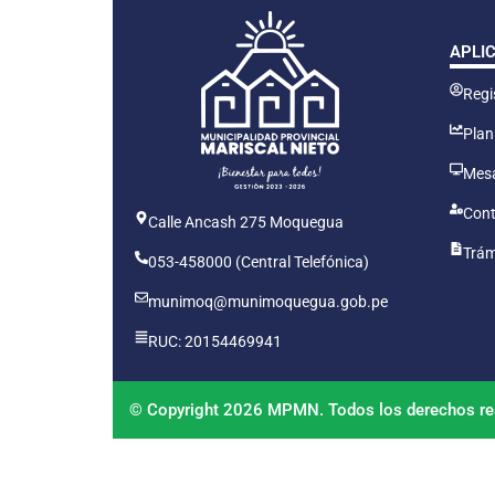
APLI
Regis
Plan
Mesa
Cont
Calle Ancash 275 Moquegua
Trám
053-458000 (Central Telefónica)
munimoq@munimoquegua.gob.pe
RUC: 20154469941
© Copyright 2026 MPMN. Todos los derechos re