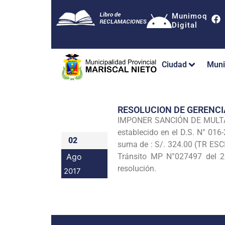
Munimoq
Digital
Ciudad
Muni
RESOLUCION DE GERENC
IMPONER SANCIÓN DE MULTA al
establecido en el D.S. N° 016
02
suma de : S/. 324.00 (TR ESC
Ago
Tránsito MP N°027497 del 20
resolución.
2017