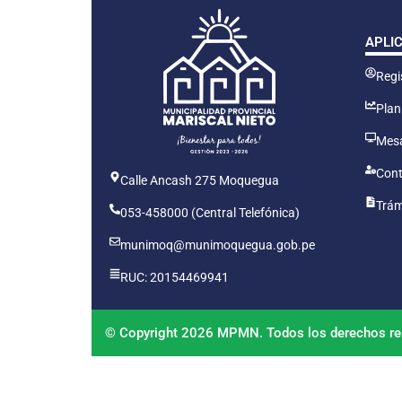
APLI
Regis
Plan
Mesa
Cont
Calle Ancash 275 Moquegua
Trám
053-458000 (Central Telefónica)
munimoq@munimoquegua.gob.pe
RUC: 20154469941
© Copyright 2026 MPMN. Todos los derechos re