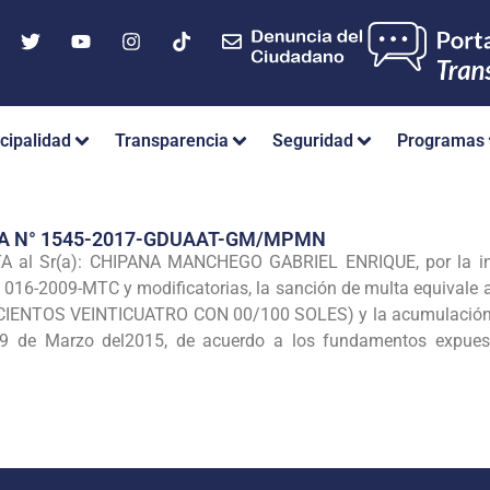
cipalidad
Transparencia
Seguridad
Programas
IA N° 1545-2017-GDUAAT-GM/MPMN
l Sr(a): CHIPANA MANCHEGO GABRIEL ENRIQUE, por la infracc
N° 016-2009-MTC y modificatorias, la sanción de multa equivale 
CIENTOS VEINTICUATRO CON 00/100 SOLES) y la acumulación de 
 de Marzo del2015, de acuerdo a los fundamentos expuesto