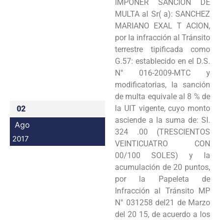
IMPONER SANCIÓN DE
Programas
MULTA al Sr( a): SANCHEZ
MARIANO EXAL T ACION,
Intranet
por la infracción al Tránsito
terrestre tipificada como
G.57: establecido en el D.S.
N° 016-2009-MTC y
modificatorias, la sanción
de multa equivale al 8 % de
la UIT vigente, cuyo monto
02
asciende a la suma de: SI.
Ago
324 .00 (TRESCIENTOS
2017
VEINTICUATRO CON
00/100 SOLES) y la
acumulación de 20 puntos,
por la Papeleta de
Infracción al Tránsito MP
N° 031258 del21 de Marzo
del 20 15, de acuerdo a los