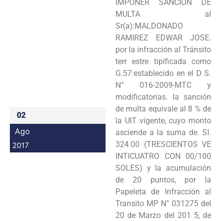
IMPONER SANCIÓN DE
Programas
MULTA al
Sr(a):MALDONADO
Intranet
RAMIREZ EDWAR JOSE.
por la infracción al Tránsito
terr estre tipificada como
G.57:establecido en el D S.
N° 016-2009-MTC y
modificatorias. la sanción
de multa equivale al 8 % de
02
la UIT vigente, cuyo monto
Ago
asciende a la suma de. SI.
324.00 (TRESCIENTOS VE
2017
INTICUATRO CON 00/100
SOLES) y la acumulación
de 20 puntos, por la
Papeleta de Infracción al
Transito MP N° 031275 del
20 de Marzo del 201 5, de