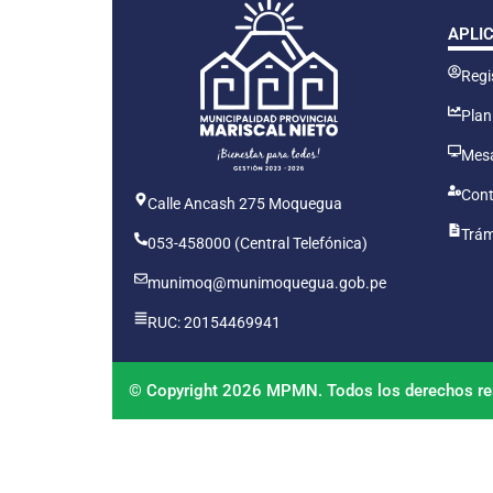
APLI
Regis
Plan
Mesa
Cont
Calle Ancash 275 Moquegua
Trám
053-458000 (Central Telefónica)
munimoq@munimoquegua.gob.pe
RUC: 20154469941
© Copyright 2026 MPMN. Todos los derechos re