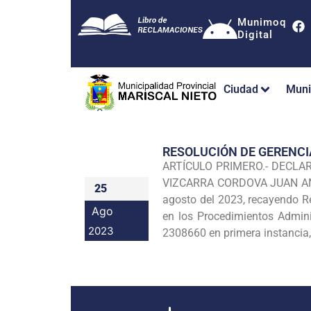
Munimoq
Digital
Ciudad
Muni
RESOLUCIÓN DE GERENC
ARTÍCULO PRIMERO.- DECLARAR
VIZCARRA CORDOVA JUAN ANTO
25
agosto del 2023, recayendo R
Ago
en los Procedimientos Adminis
2023
2308660 en primera instancia,