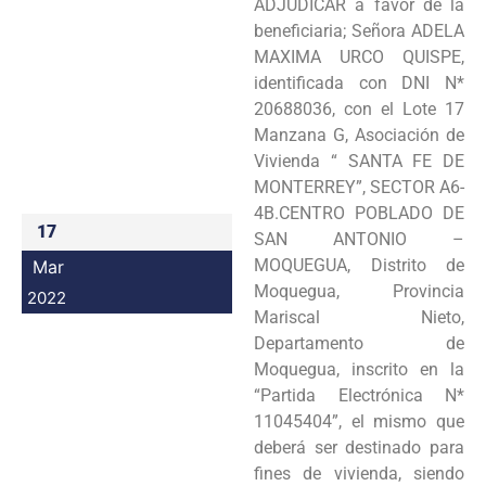
ADJUDICAR a favor de la
Programas
beneficiaria; Señora ADELA
MAXIMA URCO QUISPE,
Intranet
identificada con DNI N*
20688036, con el Lote 17
Manzana G, Asociación de
Vivienda “ SANTA FE DE
MONTERREY”, SECTOR A6-
4B.CENTRO POBLADO DE
17
SAN ANTONIO –
MOQUEGUA, Distrito de
Mar
Moquegua, Provincia
2022
Mariscal Nieto,
Departamento de
Moquegua, inscrito en la
“Partida Electrónica N*
11045404”, el mismo que
deberá ser destinado para
fines de vivienda, siendo