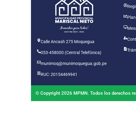
Regis
Plan
Mesa
Cont
Calle Ancash 275 Moquegua
Trám
053-458000 (Central Telefónica)
munimoq@munimoquegua.gob.pe
RUC: 20154469941
© Copyright 2026 MPMN. Todos los derechos re