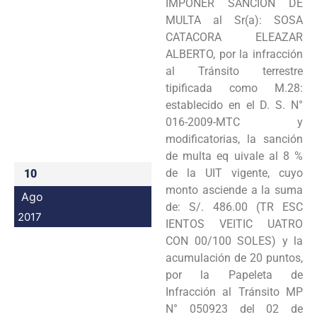
IMPONER SANCIÓN DE
Programas
MULTA al Sr(a): SOSA
CATACORA ELEAZAR
Intranet
ALBERTO, por la infracción
al Tránsito terrestre
tipificada como M.28:
establecido en el D. S. N°
016-2009-MTC y
modificatorias, la sanción
de multa eq uivale al 8 %
de la UIT vigente, cuyo
10
monto asciende a la suma
Ago
de: S/. 486.00 (TR ESC
2017
IENTOS VEITIC UATRO
CON 00/100 SOLES) y la
acumulación de 20 puntos,
por la Papeleta de
Infracción al Tránsito MP
N° 050923 del 02 de