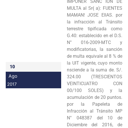
IMPONER SANC IÓN DE
Programas
MULTA al Sr{ a): FUENTES
MAMAN! JOSE EllAS. por
Intranet
la infracción al Tránsito
terrestre tipificada como
G.40: establecido en el D.S.
N° 016-2009-MTC y
modificatorias, la sanción
de multa equivale al 8 % de
la UIT vigente, cuyo monto
10
nsciende a la suma de. S/.
Ago
324.00 (TRESCIENTOS
VEINTICUATRO CON
2017
00/100 SOLES) y la
acumulación de 20 puntos.
por la Papeleta de
Infracción al Tránsito MP
N° 048387 del 10 de
Diciembre del 2016, de