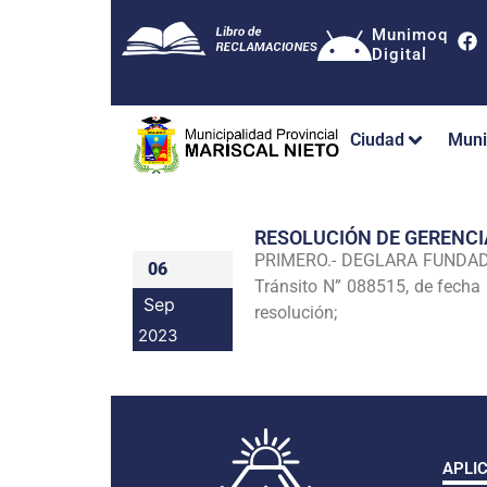
Munimoq
Digital
Ciudad
Muni
RESOLUCIÓN DE GERENC
PRIMERO.- DEGLARA FUNDADO e
06
Tránsito N” 088515, de fecha 
Sep
resolución;
2023
APLI