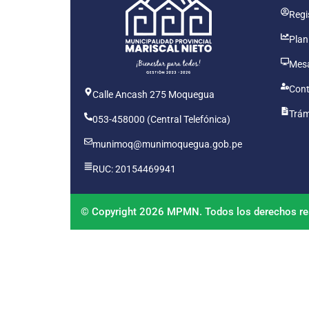
Regis
Plan
Mesa
Cont
Calle Ancash 275 Moquegua
Trám
053-458000 (Central Telefónica)
munimoq@munimoquegua.gob.pe
RUC: 20154469941
© Copyright 2026 MPMN. Todos los derechos re