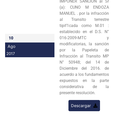
IMPONER SANCIÓN al Sr
Programas
(a): CUNO M ENDOZA
MANUEL . por la infracción
Intranet
al Transito terrestre
tipif1cada como M.01 :
establecido en el D.S. N°
016-2009-MTC y
10
modificatorias, la sanción
Ago
por la Papeleta de
2017
Infracción al Transito MP
N° 50948; del 14 de
Diciembre del 2016. de
acuerdo a los fundamentos
expuestos en la parte
considerativa de la
presente resolución.
Descargar