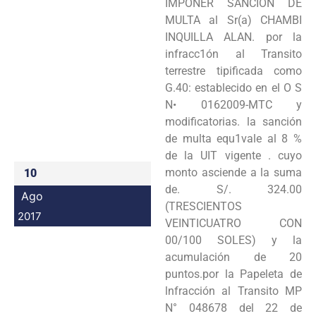
IMPONER SANCIÓN DE
Programas
MULTA al Sr(a) CHAMBI
INQUILLA ALAN. por la
Intranet
infracc1ón al Transito
terrestre tipificada como
G.40: establecido en el O S
N• 0162009-MTC y
modificatorias. la sanción
de multa equ1vale al 8 %
de la UIT vigente . cuyo
monto asciende a la suma
10
de. S/. 324.00
Ago
(TRESCIENTOS
2017
VEINTICUATRO CON
00/100 SOLES) y la
acumulación de 20
puntos.por la Papeleta de
lnfracción al Transito MP
N° 048678 del 22 de