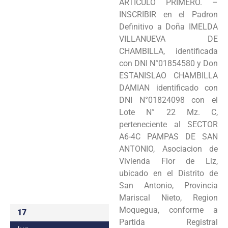
ARTICULO PRIMERO. –
Programas
INSCRIBIR en el Padron
Definitivo a Doña IMELDA
Intranet
VILLANUEVA DE
CHAMBILLA, identificada
con DNI N°01854580 y Don
ESTANISLAO CHAMBILLA
DAMIAN identificado con
DNI N°01824098 con el
Lote N° 22 Mz. C,
perteneciente al SECTOR
A6-4C PAMPAS DE SAN
ANTONIO, Asociacion de
Vivienda Flor de Liz,
ubicado en el Distrito de
San Antonio, Provincia
Mariscal Nieto, Region
Moquegua, conforme a
17
Partida Registral