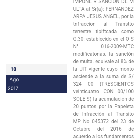
IMPONE R SANCIÓN DE M
Programas
ULTA al Sr(a): FERNANDEZ
ARPA JESUS ANGEL, por la
Intranet
tnfraccion al Transtto
terrestre tipiftcada como
G.30: establecido en el O S
N° 016-2009-MTC
modificatonas. la sanctón
de multa. equivale al 8% de
la UIT vigente cuyo monto
10
asciende a la suma de S/
Ago
324 00 (TRESCIENTOS
2017
veinticuatro CON 00/100
SOLE S) la acumulacion de
20 puntos por la Papeleta
de Infracción al Transito
MP No 045372 del 23 de
Octubre del 2016 de
acuerdo a los fundamentos