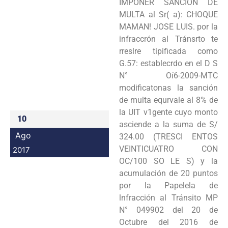
IMPONER SANCIÓN DE
Programas
MULTA al Sr( a): CHOQUE
MAMAN! JOSE LUIS. por la
Intranet
infraccrón al Tránsrto te
rreslre tipificada como
G.57: establecrdo en el D S
N° Oí6-2009-MTC
modificatonas la sanción
de multa equrvale al 8% de
la UIT v1gente cuyo monto
10
asciende a la suma de S/
Ago
324.00 (TRESCI ENTOS
VEINTICUATRO CON
2017
OC/100 SO LE S) y la
acumulación de 20 puntos
por la Papelela de
lnfracción al Tránsito MP
N° 049902 del 20 de
Octubre del 2016 de