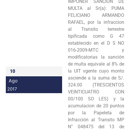
IMPONER SANCIÓN DE
Programas
MULTA al Sr(a): PUMA
FELICIANO ARMANDO
Intranet
RAFAEL, por la infraccion
al Transito terrestre
tipificada como G 47
establecido en el D S NO
016-2009-MTC y
modificatorias la sanción
de multa equivale al 8% de
la UIT vgente cuyo monto
10
asciende a la suma de S/.
Ago
324.00 (TRESCIENTOS
2017
VEINTICUATRO CON
00/100 SO LES) y la
acumulacion de 20 puntos
por la Papeleta de
Infracción al Transito MP
N° 048475 del 13 de