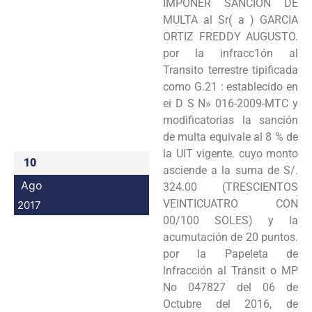
IMPONER SANCIÓN DE
Programas
MULTA al Sr( a ) GARCIA
ORTIZ FREDDY AUGUSTO.
Intranet
por la infracc1ón al
Transito terrestre tipificada
como G.21 : establecido en
ei D S N» 016-2009-MTC y
modificatorias la sanción
de multa equivale al 8 % de
la UIT vigente. cuyo monto
10
asciende a la suma de S/.
Ago
324.00 (TRESCIENTOS
VEINTICUATRO CON
2017
00/100 SOLES) y la
acumutación de 20 puntos.
por la Papeleta de
lnfracción al Tránsit o MP
No 047827 del 06 de
Octubre del 2016, de