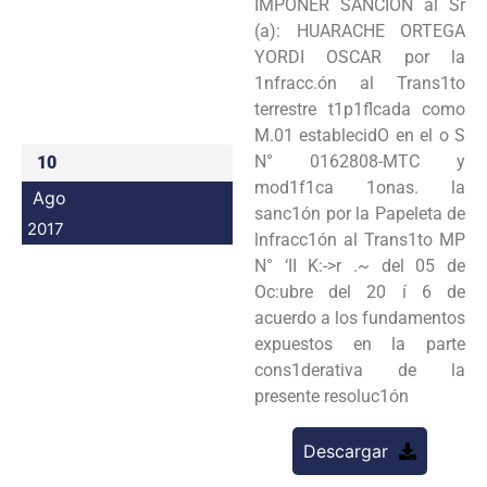
IMPONER SANCIÓN al Sr
Programas
(a): HUARACHE ORTEGA
YORDI OSCAR por la
Intranet
1nfracc.ón al Trans1to
terrestre t1p1flcada como
M.01 establecidO en el o S
N° 0162808-MTC y
10
mod1f1ca 1onas. la
Ago
sanc1ón por la Papeleta de
2017
lnfracc1ón al Trans1to MP
N° ‘II K:->r .~ del 05 de
Oc:ubre del 20 í 6 de
acuerdo a los fundamentos
expuestos en la parte
cons1derativa de la
presente resoluc1ón
Descargar