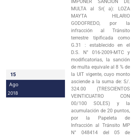
IMPONER SANCIÓN DE
Programas
MULTA al Sr( a): LOZA
MAYTA HILARlO
Intranet
GODOFREDO, por la
infracción al Tránsito
terrestre tipificada como
G.31 : establecido en el
D.S. N° 016-2009-MTC y
modificatorias, la sanción
de multa equivale al 8 % de
la UIT vigente, cuyo monto
15
asciende a la suma de: S/.
Ago
324.00 (TRESCIENTOS
2018
VEINTICUATRO CON
00/100 SOLES) y la
acumulación de 20 puntos,
por la Papeleta de
Infracción al Tránsito MP
N° 048414 del 05 de